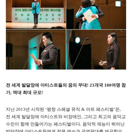
전 세계 발달장애 아티스트들의 꿈의 무대
! 23
개국
100
여명 참
가
,
역대 최대 규모
!
지난
2013
년 시작된
‘
평창 스페셜 뮤직
&
아트 페스티벌
’
은
,
전 세계 발달장애 아티스트와 비장애인
,
그리고 최고의 음악교
수진이 함께 만들어가는 페스티벌이다
.
음악적 재능이 뛰어난
발달장애 아티스트들에게 전문 레슨과 공연무대를 제공함으