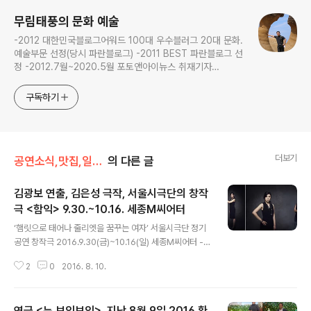
무림태풍의 문화 예술
-2012 대한민국블로그어워드 100대 우수블러그 20대 문화.
예술부문 선정(당시 파란블로그) -2011 BEST 파란블로그 선
정 -2012.7월~2020.5월 포토앤아이뉴스 취재기자
(2020.5월 포토앤아이뉴스 인터넷매체 폐쇄)
구독하기
더보기
공연소식,맛집,일상,체험,
의 다른 글
김광보 연출, 김은성 극작, 서울시극단의 창작
극 <함익> 9.30.~10.16. 세종M씨어터
글 내용
‘햄릿으로 태어나 줄리엣을 꿈꾸는 여자’ 서울시극단 정기
공연 창작극 2016.9.30(금)~10.16(일) 세종M씨어터 -
새로운 시선으로 재창작한 ‘햄릿’을 만나볼 수 있는 신선한
2
0
2016. 8. 10.
무대, 창작극 - 2016년 이해랑 연극상 수상자 김광보 연
출, ‘재창작의 귀재’ 김은성 작가의 만남 - 남성적 복수극 뒤
에 숨은 햄릿의 섬세한 심리, 여성성에 주목한 ‘여자 햄
연극 <뉴 보잉보잉>, 지난 8월 9일 2016 환