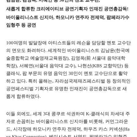
김남윤
,
김영옥
,
서혜연 등
30
인의 멘토 교수단
,
새롭게 합류한 크리에이티브 공연기획자 인재진 공연총감독
!
바이올리니스트 신지아
,
하모니카 연주자 전제덕
,
팝페라가수
임형주 등 공연
100
여명의 발달장애 아티스트들의 레슨을 담당할 멘토 교수단
의 면모도 화려하다
.
세계적인 바이올리니스트 김남윤
(
한국예
술종합학교 예술영재교육원장
),
김영옥
(
前
서울대 음악대학
학장
),
서혜연
(
서울대 음악대 교수
),
나현선
(KBS
교향악단
)
등
클래식
,
팝 부문의 유명 음악인
30
인이 멘토 교수단으로 활약
하고 있다
.
특히 올해는
,
자라섬국제재즈페스티벌 등 창의적인
공연페스티벌 기획자로 유명한 인재진이 공연총감독으로 새
롭게 합류하였다
.
이들 외에도
,
세계
3
대 콩쿠르 석권하며
K-
클래식의 차세대 주
자로 손꼽히는 바이올리니스트 신지아를 비롯해
,
커먼그라운
드
,
시각장애 하모니카 연주자 전제덕
,
하우즈 카스 커넥션
(Ha
uz Khas Connection),
베이시스트 서영도
,
팝페라가수 임형주