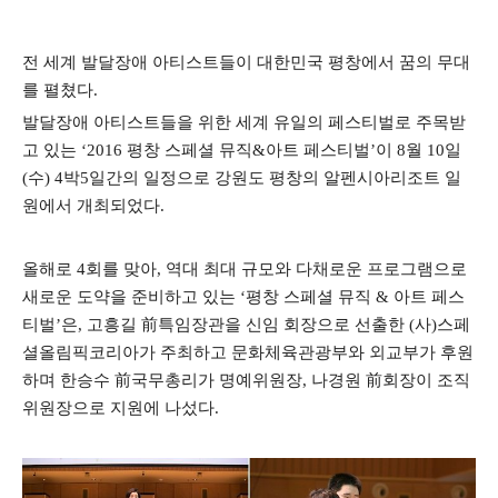
전 세계 발달장애 아티스트들이 대한민국 평창에서 꿈의 무대
를 펼쳤다
.
발달장애 아티스트들을 위한 세계 유일의 페스티벌로 주목받
고 있는
‘2016
평창 스페셜 뮤직
&
아트 페스티벌
’
이
8
월
10
일
(
수
) 4
박
5
일간의 일정으로 강원도 평창의 알펜시아리조트 일
원에서 개최되었다
.
올해로
4
회를 맞아
,
역대 최대 규모와 다채로운 프로그램으로
새로운 도약을 준비하고 있는
‘
평창 스페셜 뮤직
&
아트 페스
티벌
’
은
,
고흥길
前
특임장관을 신임 회장으로 선출한
(
사
)
스페
셜올림픽코리아가 주최하고 문화체육관광부와 외교부가 후원
하며 한승수
前
국무총리가 명예위원장
,
나경원
前
회장이 조직
위원장으로 지원에 나섰다
.