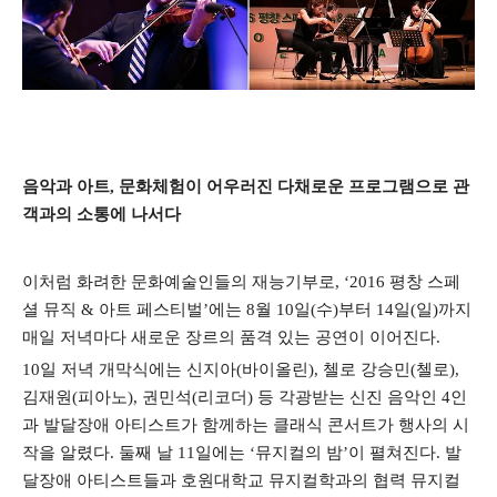
음악과 아트
,
문화체험이 어우러진 다채로운 프로그램으로 관
객과의 소통에 나서다
이처럼 화려한 문화예술인들의 재능기부로
, ‘2016
평창 스페
셜 뮤직
&
아트 페스티벌
’
에는
8
월
10
일
(
수
)
부터
14
일
(
일
)
까지
매일 저녁마다 새로운 장르의 품격 있는 공연이 이어진다
.
10
일 저녁 개막식에는 신지아
(
바이올린
),
첼로 강승민
(
첼로
),
김재원
(
피아노
),
권민석
(
리코더
)
등 각광받는 신진 음악인
4
인
과 발달장애 아티스트가 함께하는 클래식 콘서트가 행사의 시
작을 알렸다
.
둘째 날
11
일에는
‘
뮤지컬의 밤
’
이 펼쳐진다
.
발
달장애 아티스트들과 호원대학교 뮤지컬학과의 협력 뮤지컬