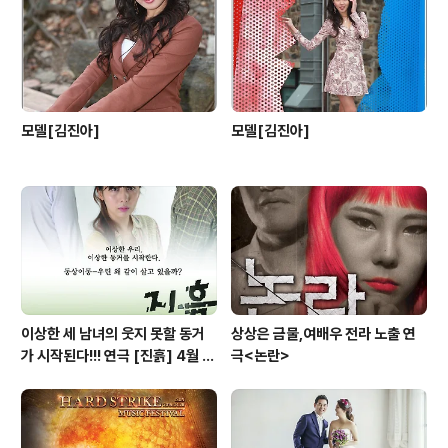
모델[김진아]
모델[김진아]
이상한 세 남녀의 웃지 못할 동거
상상은 금물,여배우 전라 노출 연
가 시작된다!!! 연극 [진흙] 4월 3
극<논란>
0일 개막!!