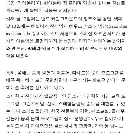
공연
‘
라이온킹
’
이
,
한여름에 땀 흘리며 연습한 빛나는 결실로
관객들에게 특별한 감동을 선사한다
.
셋째 날
12
일에는 밴드 커먼그라운드의 펑크소울 공연
,
넷째
날
13
일에는 하모니카 전제덕과 하우즈 카스 커넥션
(Hauz Kha
us Connection),
베이시스트 서영도의 스페셜 재즈콘서트가 평
창의 여름밤을 로맨틱하게 물들인다
.
마지막
14
일에는 참가자
와 멘토단
,
팝페라 임형주가 함께하는 폐막 콘서트로 대망의
막을 내린다
.
특히
,
올해는 음악 공연과 더불어
,
다채로운 문화 프로그램을
대폭 확대해 아트와 문화체험이 어우러지는 새로운 감각의 문
화예술 축제를 선보이고 있다
.
조세현 사진작가가 발달장애인 청소년과 진행한 사진 교육 프
로그램
‘
그린프레임
’
전시
,
스페셜올림픽 종목을 체험할 수 있
는 미니 스페셜올림픽
,
한국 전통복식 체험
,
댄스교실
,
콜라주
만들기 등의 문화 프로그램이 상시 운영된다
.
무료 참여가 가
능하도록 해 지역주민은 물론 국내외 관광객
,
가족 등 남녀노