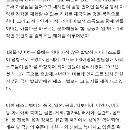
로써 자긍심을 심어주고 세계인의 공통 언어인 음악을 통해 다
양한 경험을 체험할 수 있는 기회를 제공하는 것을 목적으로
한다
.
그리고 장애인과 비장애인이 예술적 소통으로 함께 만들
어내는 아름다운 하모니는 문화예술의 힘
,
감동이 얼마나 위력
적인 것인지를 일깨우는 쾌거를 이루어냈다
.
4
회를 맞이하는 올해는 역대 가장 많은 발달장애 아티스트들
이 평창으로 모였다
.
전 세계
23
개국
100
여명의 발달장애 아티
스트들이 참가를 확정지어 최다 인원이 참석하였다
. 2013
년
첫 해
12
개국으로 출발해
, 4
년만에 빠르게 인지도를 넓혀 명실
상부한 국제 발달장애인 페스티벌로서 그 입지를 세워가고 있
다
.
이번 페스티벌에는 중국
,
일본
,
몽골
,
캄보디아
,
미얀마
,
미국
등 아시아와 북미는 물론
,
체코
,
헝가리
,
러시아
,
폴란드
,
몰도
바 등 전통적 음악 강국인 유럽권 국가에서 참여가 확대되어
,
레슨 및 공연의 수준에 대한 대외 신뢰도 높아지고 있음을 확