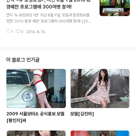
릿’(함익)탄생! - 햄릿으로 태어나 줄리엣을 꿈꾸는 여자,
‘함익’은 과연 줄리엣이 될 수 있을 것인가 □ 공연개요 공
경예찬 프로그램에 300여명 참여!
글 내용
연 명 창작극 장 소 세종문화회관 M씨어터 일 시 2016년
연극 ‘뉴 보잉보잉 1탄’ 지난 8월 9일, 웃음과 환경정보를
9월 30일(금) ~10월 16일(일) 월~금 7시 30분/ 토 2시,
전한 ‘2016 환경 예찬’ 프로그램에 300여명 참여! [2016
6시 30분/ 일 2시 (화 공연 없음) ※ 10월 3일(월) 개천절
환경 예찬 현장사진 / 자료제공_NewsCSV] 14년동안 사
오후 3시 출 연 진 강신구 ..
1
0
2016. 8. 10.
랑 받아 온 대표 코믹 연극 ‘뉴 보잉보잉 1탄’이 지난 8월 9
일, 웃음과 환경정보를 전하는 ‘2016 환경 예찬 2회(이하,
환경 예찬)’ 프로그램에 300여 명의 관객과 함께하며 성황
리에 마무리 되었다. 연극 ‘뉴 보잉보잉 1탄’은 코믹극의 대
가 마르꼬까믈레띠의 원작과 관객을 행복하게 만들 줄 아
이 블로그 인기글
는 손남목의 뛰어난 연출력이 만나 우리나라 설정에 맞는
완벽한 무대로 대중의 웃음 코드를 놓치지 않는 대표 스테
디셀러 연극이다. 바람둥이 남자가 미모의 스튜어디스 세
명을 동시에 사귀면서 벌어지는 해프닝을 그리며 100..
2009 서울모터쇼 공식홍보 모델
모델[김진아]
[황인지]씨