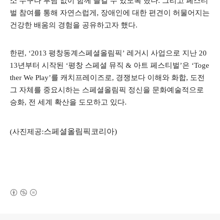
소 누구나 부담 없이 함께 즐길 수 있도록 했다
.
그리고 페스티
벌 참여를 통해 자연스럽게
,
장애인에 대한 편견이 허물어지는
건강한 배움의 경험을 공유하고자 했다
.
한편
, ‘2013
평창동계스페셜올림픽
’
레거시 사업으로 지난
20
13
년부터 시작된
‘
평창 스페셜 뮤직
&
아트 페스티벌
’
은
‘Toge
ther We Play’
를 캐치프레이즈로
,
경쟁보다 이해와 화합
,
도전
그 자체를 중요시하는 스페셜올림픽 정신을 문화예술적으로
승화
,
전 세계 확산을 도모하고 있다
.
스페셜올림픽코리아
)
(
사진제공
:
(새창열림)
로그 정보