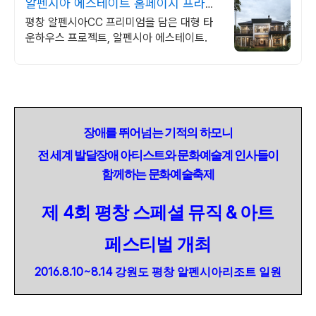
알펜시아 에스테이트 홈페이지 프라이
빗 럭셔리 휴식 특화!
평창 알펜시아CC 프리미엄을 담은 대형 타
운하우스 프로젝트, 알펜시아 에스테이트.
장애를 뛰어넘는 기적의 하모니
전 세계 발달장애 아티스트와 문화예술계 인사들이
함께하는 문화예술축제
4
&
제
회 평창 스페셜 뮤직
아트
페스티벌 개최
2016.8.10~8.14
강원도 평창 알펜시아리조트 일원