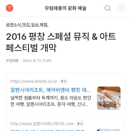
검색하기
무림태풍의 문화 예술
티스토리
공연소식,맛집,일상,체험,
2016 평창 스페셜 뮤직 & 아트
페스티벌 개막
무림태풍
2016. 8. 11. 11:49
https://www.airbnb.co.kr
광고
알펜시아리조트, 에어비앤비 평창 대관
령 숲속 뷰
널찍한 원룸부터 독채까지, 몸도 마음도 편안
한 여행. 알펜시아리조트. 혼자 여행, 신나는
파티, 가족과의 편안한 휴식까지, 에어비앤비
에서 만나보세요.
http://www.알펜시아에스테이트.com
광고