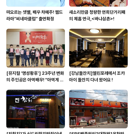
떠오르는 샛별, 배우 차예주! 웹드
새소리만큼 청량한 연희단거리패
라마”씨네마클럽” 출연확정
의 체홉 연극,<바냐삼촌>!
[뮤지컬 ‘명성황후'] 23주년 변화
[강남돌잔치]엘린포레에서 조카
의 주인공은 아역배우! “아역계 어
아이 돌잔치 다녀 왔어요 !
벤저스 총집합…"
[진참치]가 신도림참치맛집이네
[SBS백종원의3대천왕]옥천맛