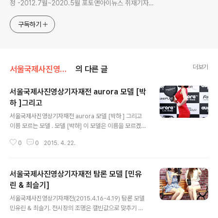
정 -2012.7월~2020.5월 포토앤아이뉴스 취재기자
(2020.5월 포토앤아이뉴스 인터넷매체 폐쇄)
구독하기
더보기
서울국제사진영상기자재전
의 다른 글
서울국제사진영상기자재전 aurora 모델 [박
하 ]그리고
글 내용
서울국제사진영상기자재전 aurora 모델 [박하 ] 그리고
이름 모르는 모델 . 모델 [박하] 이 모델은 이름을 모르겠네
요.
0
0
2015. 4. 22.
서울국제사진영상기자재전 탐론 모델 [민유
린 & 최슬기]
글 내용
서울국제사진영상기자재전(2015.4.16-4.19) 탐론 모델
민유린 & 최슬기. 전시장의 조명은 캘빈값으로 맞추기 어
려워 화이트밸런스를 오토로 했더니 사진에 노랑끼가 묻어