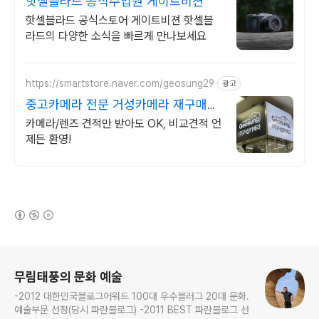
핫셀블라드 공식수입원 게이트비젼
핫셀블라드 공식스토어 게이트비젼 핫셀블
라드의 다양한 소식을 빠르게 만나보세요
https://smartstore.naver.com/geosung29
광고
중고카메라 전문 거성카메라 재구매율
높은 매장!
카메라/렌즈 견적만 받아도 OK, 비교견적 언
제든 환영!
(새창열림)
로그 정보
무림태풍의 문화 예술
-2012 대한민국블로그어워드 100대 우수블러그 20대 문화.
예술부문 선정(당시 파란블로그) -2011 BEST 파란블로그 선