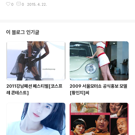
0
0
2015. 4. 22.
나온다. 포토샵을 하지 않는 나로서는 역시 캘빈값으로 50
00~ 붉은 조명 3000으로 하는게 맞는것 같다.
이 블로그 인기글
2011강남패션 페스티벌[코스프
2009 서울모터쇼 공식홍보 모델
레 콘테스트]
[황인지]씨